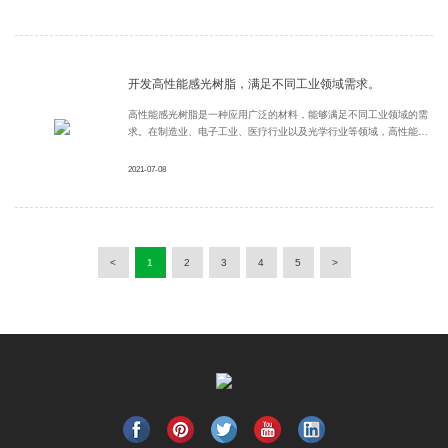
生化学反应。感光树脂的光敏性能直接影响着其在制造光学元件、光
刻
开发高性能感光树脂，满足不同工业领域需求。
高性能感光树脂是一种应用广泛的材料，能够满足不同工业领域的需
求。在制造业、电子工业、医疗行业以及光学行业等领域，高性能感
光树脂都有着重要的应用价值。本文将探讨高性能感光树脂的开发与
应用，以期能更好地满足不同工业领域的需求。高性能感光树脂往往
2021-07-08
具有高分辨率、快速固化、优异的热稳定性以及优的耐化学性等特点
<
1
2
3
4
5
>