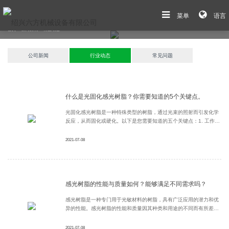
菜单
语言
首页
>
新闻资讯
>
行业动态
公司新闻
行业动态
常见问题
什么是光固化感光树脂？你需要知道的5个关键点。
光固化感光树脂是一种特殊类型的树脂，通过光束的照射而引发化学
反应，从而固化或硬化。以下是您需要知道的五个关键点：1. 工作原
理：光固化感光树脂是通过光聚合的过程来固化的。当特定波长的光
照射到树脂上时，光能会激发树脂中的光敏物质，引发反应并形成交
2021-07-08
联结构，使树脂从液体状态转变为固体状态。2. 用途广泛：光固化
感光树脂的性能与质量如何？能够满足不同需求吗？
感光树脂是一种专门用于光敏材料的树脂，具有广泛应用的潜力和优
异的性能。感光树脂的性能和质量因其种类和用途的不同而有所差
异，但总体上来说，感光树脂具有以下几个主要的优点：1. 光敏性能
优异：感光树脂对光的敏感度高，能够在较短的时间内吸收光线并发
2021-07-08